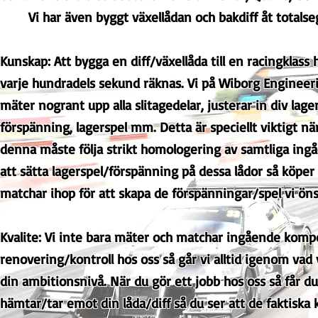
Vi har även byggt växellådan och bakdiff åt total
Kunskap: Att bygga en diff/växellåda till en racingklass
varje hundradels sekund räknas. Vi på Wiborg Engineeri
mäter nogrant upp alla slitagedelar, justerar in div lag
förspänning, lagerspel mm. Detta är speciellt viktigt n
denna måste följa strikt homologering av samtliga ingå
att sätta lagerspel/förspänning på dessa lådor så köpe
matchar ihop för att skapa de förspänningar/spel vi öns
Kvalite: Vi inte bara mäter och matchar ingående kompo
renovering/kontroll hos oss så går vi alltid igenom va
din ambitionsnivå. När du gör ett jobb hos oss så får d
hämtar/tar emot din låda/diff så du ser att de faktiska